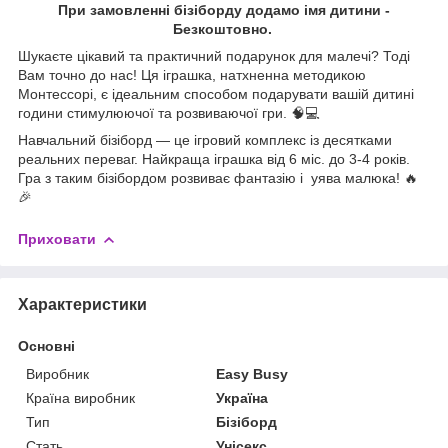
При замовленні бізіборду додамо імя дитини -
Безкоштовно.
Шукаєте цікавий та практичний подарунок для малечі? Тоді
Вам точно до нас! Ця іграшка, натхненна методикою
Монтессорі, є ідеальним способом подарувати вашій дитині
години стимулюючої та розвиваючої гри. 🧠💻
Навчальний бізіборд — це ігровий комплекс із десятками
реальних переваг. Найкраща іграшка від 6 міс. до 3-4 років.
Гра з таким бізібордом розвиває фантазію і уява малюка! 🔥
🎉
Приховати
Характеристики
Основні
Виробник
Easy Busy
Країна виробник
Україна
Тип
Бізіборд
Стать
Унісекс