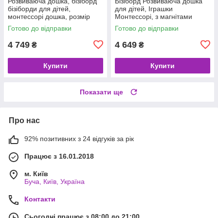
Розвиваюча дошка, бізіборд
Бізіборд Розвиваюча дошка
бізіборди для дітей,
для дітей, Іграшки
монтессорі дошка, розмір
Монтессорі, з магнітами
50*65
тваринами Море
Готово до відправки
Готово до відправки
4 749
4 649
₴
₴
Купити
Купити
Показати ще
Про нас
92% позитивних з 24 відгуків за рік
Працює з 16.01.2018
м. Київ
Буча, Київ, Україна
Контакти
Сьогодні працює з 08:00 до 21:00