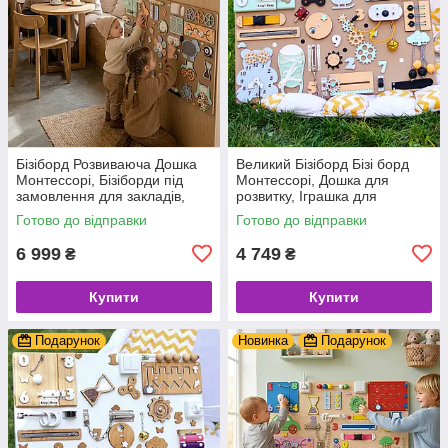
Бізіборд Розвиваюча Дошка
Великий Бізіборд Бізі борд
Монтессорі, Бізіборди під
Монтессорі, Дошка для
замовлення для закладів,
розвитку, Іграшка для
лікарень, ресторанів
моторики, Бізікуб для самих
Готово до відправки
Готово до відправки
дітей зі світлом
6 999
4 749
₴
₴
Купити
Купити
Подарунок
Новинка
Подарунок