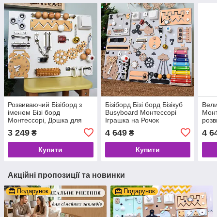
Розвиваючий Бізіборд з
Бізіборд Бізі борд Бізікуб
Вели
іменем Бізі борд
Busyboard Монтессорі
Монт
Монтессорі, Дошка для
Іграшка на Рочок
розв
розвитку, Іграшка на Рік
Розвиваюча Дошка для
дити
3 249
4 649
4 6
₴
₴
дитині, для дітей
дітей 1 2 3 роки
мал
Купити
Купити
Акційні пропозиції та новинки
Подарунок
Подарунок