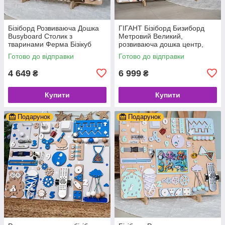
Бізіборд Розвиваюча Дошка
ГІГАНТ Бізіборд Бизиборд
Busyboard Столик з
Метровий Великий,
тваринами Ферма Бізікуб
розвиваюча дошка центр,
Дитяча іграшка
Подарунок дитині на рік, Busy
Готово до відправки
Готово до відправки
board дерев'яні іграшки
4 649
6 999
₴
₴
Купити
Купити
Подарунок
Подарунок