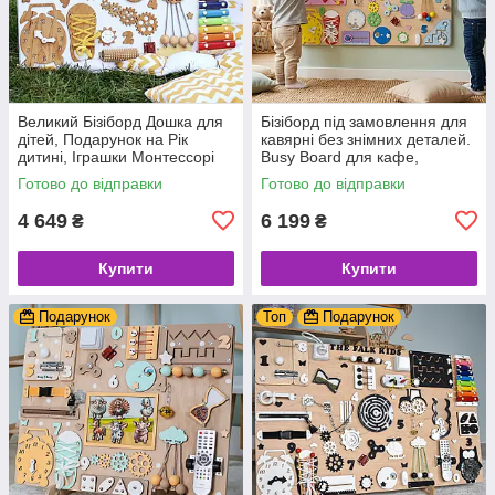
Великий Бізіборд Дошка для
Бізіборд під замовлення для
дітей, Подарунок на Рік
кавярні без знімних деталей.
дитині, Іграшки Монтессорі
Busy Board для кафе,
ресторану, стоматології,
Готово до відправки
Готово до відправки
дитячої кімнати 60×80 см
4 649
6 199
₴
₴
Купити
Купити
Подарунок
Топ
Подарунок