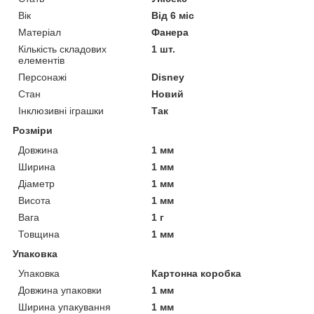
Вік
Від 6 міс
Матеріал
Фанера
Кількість складових
1 шт.
елементів
Персонажі
Disney
Стан
Новий
Інклюзивні іграшки
Так
Розміри
Довжина
1 мм
Ширина
1 мм
Діаметр
1 мм
Висота
1 мм
Вага
1 г
Товщина
1 мм
Упаковка
Упаковка
Картонна коробка
Довжина упаковки
1 мм
Ширина упакування
1 мм