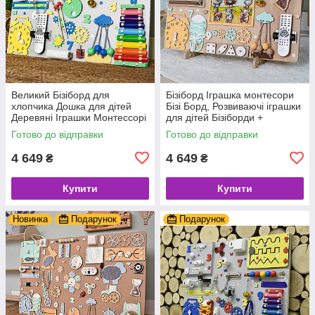
Великий Бізіборд для
Бізіборд Іграшка монтесори
хлопчика Дошка для дітей
Бізі Борд, Розвиваючі іграшки
Деревяні Іграшки Монтессорі
для дітей Бізіборди +
Подарунок дерев'яні іграшки
Готово до відправки
Готово до відправки
4 649
4 649
₴
₴
Купити
Купити
Новинка
Подарунок
Подарунок