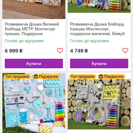
Розвиваюча Дошка Великий
Розвиваюча Дошка Бізіборд
Бізіборд МЕТР, Монтесорі
Іграшка Монтессорі,
іграшка, Подарунок
подарунок малюкові, Бізікуб
Новонародженому
50*65
Готово до відправки
Готово до відправки
6 999
4 749
₴
₴
Купити
Купити
Топ продажів
Подарунок
Топ продажів
Подарунок