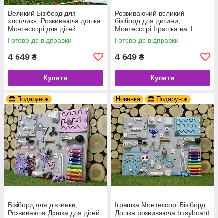
Великий Бізіборд для
Розвиваючий великий
хлопчика, Розвиваюча дошка
бізіборд для дитини,
Монтессорі для дітей,
Монтессорі Іграшка на 1
Подарунок на хрестини
Рочок, Бізікуб
Готово до відправки
Готово до відправки
дитини
4 649
4 649
₴
₴
Купити
Купити
Подарунок
Новинка
Подарунок
Бізіборд для дівчинки,
Іграшка Монтессорі Бізіборд
Розвиваюча Дошка для дітей,
Дошка розвиваюча busyboard