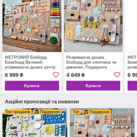
МЕТРОВИЙ Бізіборд
Розвиваюча дошка
МЕТ
Бизиборд Великий,
Бізіборд для хлопчика чи
Бизи
розвиваюча дошка центр,
дівчинки, Подарунок
розв
Подарунок дитині на рік,
малюку на 1 рік,
Пода
6 999
4 649
6 9
₴
₴
Busy board дерев'яні
Монтессорі Деревʼяна
Busy
іграшки
Іграшка для моторики
ігра
Купити
Купити
Акційні пропозиції та новинки
Топ продажів
Подарунок
Топ
Подарунок