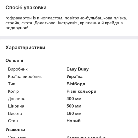
Спосіб упаковки
гофракартон із пінопластом, повітряно-бульбашкова плівка,
стрейч, скотч. Додатково: інструкція, кріплення й крейда в
подарунок!
Характеристики
Основні
Виробник
Easy Busy
Країна виробник
Україна
Тип
Бізіборд
Колір
Різні кольори
Довжина
400 мм
Ширина
500 мм
Висота
160 мм
Стан
Новий
Упаковка
Упаковка
Картонна коробка