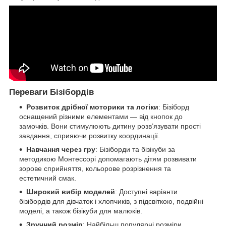
Переваги Бізібордів
Розвиток дрібної моторики та логіки
: Бізіборд
оснащений різними елементами — від кнопок до
замочків. Вони стимулюють дитину розв’язувати прості
завдання, сприяючи розвитку координації.
Навчання через гру
: Бізіборди та бізікуби за
методикою Монтессорі допомагають дітям розвивати
зорове сприйняття, кольорове розрізнення та
естетичний смак.
Широкий вибір моделей
: Доступні варіанти
бізібордів для дівчаток і хлопчиків, з підсвіткою, подвійні
моделі, а також бізікуби для малюків.
Зручний розмір
: Найбільш популярні розміри