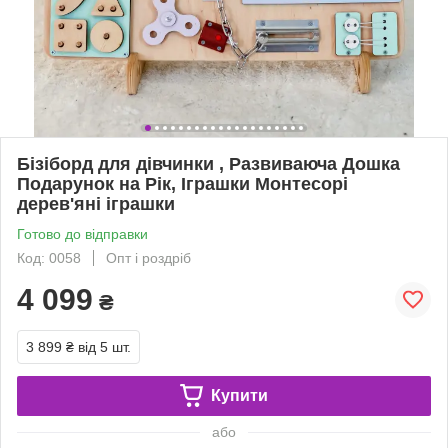
Бізіборд для дівчинки , Развиваюча Дошка
Подарунок на Рік, Іграшки Монтесорі
дерев'яні іграшки
Готово до відправки
Код: 0058
Опт і роздріб
4 099
₴
3 899 ₴
від 5 шт.
Купити
або