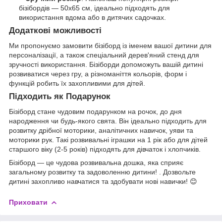
бізібордів — 50x65 см, ідеально підходять для
використання вдома або в дитячих садочках.
Додаткові можливості
Ми пропонуємо замовити бізіборд із іменем вашої дитини для
персоналізації, а також спеціальний дерев'яний стенд для
зручності використання. Бізіборди допоможуть вашій дитині
розвиватися через гру, а різноманіття кольорів, форм і
функцій робить їх захопливими для дітей.
Підходить як Подарунок
Бізіборд стане чудовим подарунком на рочок, до дня
народження чи будь-якого свята. Він ідеально підходить для
розвитку дрібної моторики, аналітичних навичок, уяви та
моторики рук. Такі розвивальні іграшки на 1 рік або для дітей
старшого віку (2-5 років) підходять для дівчаток і хлопчиків.
Бізіборд — це чудова розвивальна дошка, яка сприяє
загальному розвитку та задоволенню дитини! . Дозвольте
дитині захопливо навчатися та здобувати нові навички! 😊
Приховати