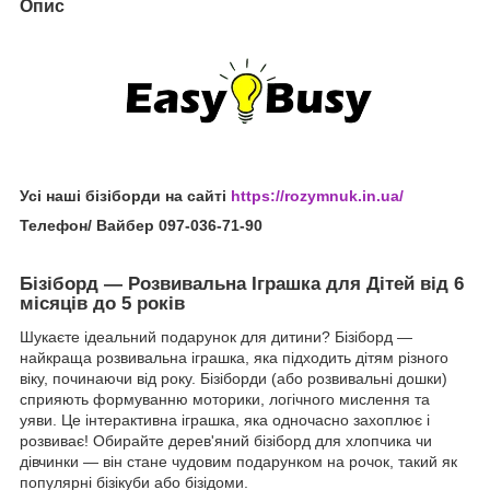
Опис
Усі наші бізіборди на сайті
https://rozymnuk.in.ua/
Телефон/ Вайбер 097-036-71-90
Бізіборд — Розвивальна Іграшка для Дітей від 6
місяців до 5 років
Шукаєте ідеальний подарунок для дитини? Бізіборд —
найкраща розвивальна іграшка, яка підходить дітям різного
віку, починаючи від року. Бізіборди (або розвивальні дошки)
сприяють формуванню моторики, логічного мислення та
уяви. Це інтерактивна іграшка, яка одночасно захоплює і
розвиває! Обирайте дерев'яний бізіборд для хлопчика чи
дівчинки — він стане чудовим подарунком на рочок, такий як
популярні бізікуби або бізідоми.