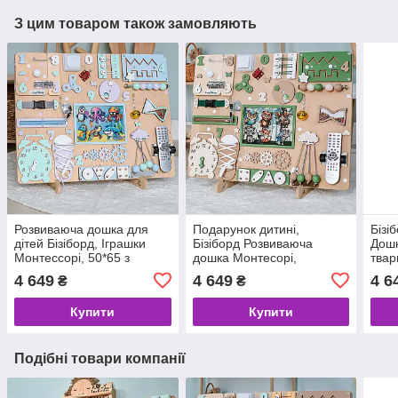
З цим товаром також замовляють
Розвиваюча дошка для
Подарунок дитині,
Бізі
дітей Бізіборд, Іграшки
Бізіборд Розвиваюча
Дошк
Монтессорі, 50*65 з
дошка Монтесорі,
твар
магнітами тваринами
дерев'яні іграшки для 1 2
Дитя
4 649
4 649
4 6
₴
₴
Море
3 роки Бізікуб Бізідім
Купити
Купити
Подібні товари компанії