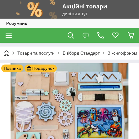
Розумник
Товари та послуги
Бізіборд Стандарт
З ксилофоном
Новинка
Подарунок