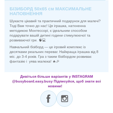
БІЗИБОРД 50х65 см МАКСИМАЛЬНЕ
НАПОВНЕННЯ
Шукаєте цікавий та практичний подарунок для малечі?
Тоді Вам точно до нас! Ця іграшка, натхненна
методикою Монтессорі, є ідеальним способом
подарувати вашій дитині години стимулюючої та
розвиваючої гри. 🧠💻
Навчальний бізіборд — це ігровий комплекс із
десятками реальних переваг. Найкраща іграшка від 8
міс. до 3-4 років. Гра з таким бізібордом розвиває
фантазію і уява малюка! 🔥🎉
Дивіться більше варіантів у INSTAGRAM
@busyboard.easy.busy Підписуйся, щоб знати всі
новини!