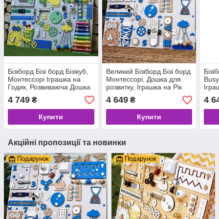
Бізіборд Бізі борд Бізікуб,
Великий Бізіборд Бізі борд
Бізі
Монтессорі Іграшка на
Монтессорі, Дошка для
Busy
Годик, Розвиваюча Дошка
розвитку, Іграшка на Рік
Ігра
для дітей
дитині, Бізікуб для самих
Розв
4 749
4 649
4 6
₴
₴
маленьких
діте
Купити
Купити
Акційні пропозиції та новинки
Подарунок
Подарунок