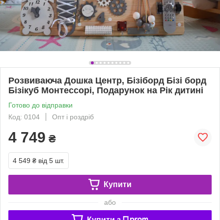
Розвиваюча Дошка Центр, Бізіборд Бізі борд
Бізікуб Монтессорі, Подарунок на Рік дитині
Готово до відправки
Код: 0104
Опт і роздріб
4 749
₴
4 549 ₴
від 5 шт.
Купити
або
Купити з