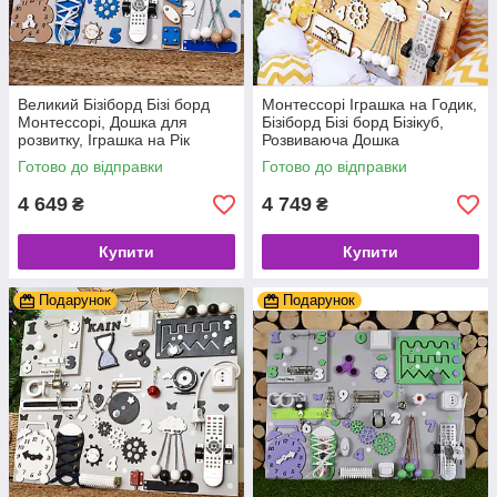
Великий Бізіборд Бізі борд
Монтессорі Іграшка на Годик,
Монтессорі, Дошка для
Бізіборд Бізі борд Бізікуб,
розвитку, Іграшка на Рік
Розвиваюча Дошка
дитині, Бізікуб для самих
Готово до відправки
Готово до відправки
маленьких
4 649
4 749
₴
₴
Купити
Купити
Подарунок
Подарунок