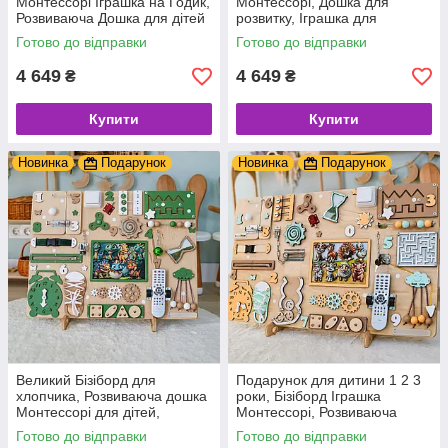
Монтессорі Іграшка на Годик,
Монтессорі, Дошка для
Розвиваюча Дошка для дітей
розвитку, Іграшка для
1-3 роки з пультом
моторики, Бізікуб для самих
Готово до відправки
Готово до відправки
маленьких дітей
4 649
4 649
₴
₴
Купити
Купити
Новинка
Подарунок
Новинка
Подарунок
Великий Бізіборд для
Подарунок для дитини 1 2 3
хлопчика, Розвиваюча дошка
роки, Бізіборд Іграшка
Монтессорі для дітей,
Монтессорі, Розвиваюча
Подарунок на хрестини, день
Дошка, Бізікуб бізіборд
Готово до відправки
Готово до відправки
народження
Busyboard ФЕРМА