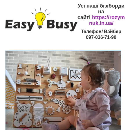
Усі наші бізіборди
на
сайті
https://rozym
nuk.in.ua/
Телефон/ Вайбер
097-036-71-90