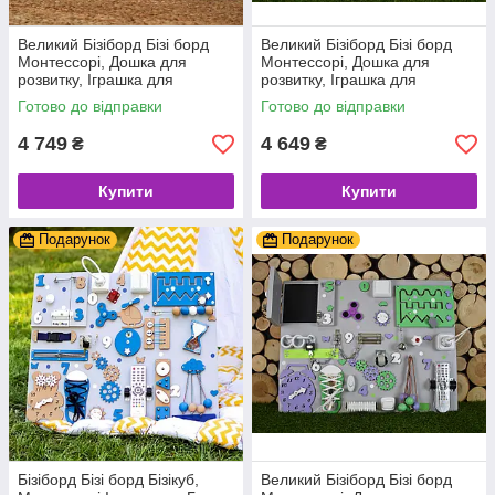
Великий Бізіборд Бізі борд
Великий Бізіборд Бізі борд
Монтессорі, Дошка для
Монтессорі, Дошка для
розвитку, Іграшка для
розвитку, Іграшка для
моторики, Бізікуб для самих
моторики, Бізікуб для самих
Готово до відправки
Готово до відправки
маленьких
маленьких дітей
4 749
4 649
₴
₴
Купити
Купити
Подарунок
Подарунок
Бізіборд Бізі борд Бізікуб,
Великий Бізіборд Бізі борд