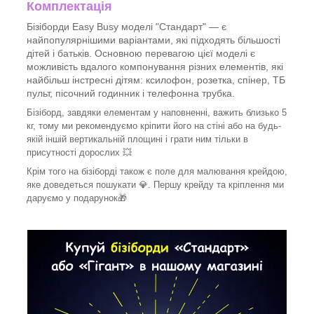
Комплектація
Бізіборди Easy Busy моделі "Стандарт" — є
найпопулярнішими варіантами, які підходять більшості
дітей і батьків. Основною перевагою цієї моделі є
можливість вдалого компонування різних елементів, які
найбільш інстресні дітям: ксилофон, розетка, спінер, ТБ
пульт, пісочний годинник і телефонна трубка.
Бізіборд, завдяки елементам у наповненні, важить близько 5
кг, тому ми рекомендуємо кріпити його на стіні або на будь-
якій іншій вертикальній площині і грати ним тільки в
присутності дорослих 💥
Крім того на бізіборді також є поле для малювання крейдою,
яке доведеться пошукати 💎. Першу крейду та кріплення ми
даруємо у подарунок🎁