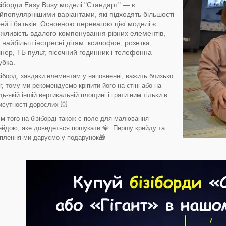
зіборди Easy Busy моделі "Стандарт" — є
йпопулярнішими варіантами, які підходять більшості
тей і батьків. Основною перевагою цієї моделі є
жливість вдалого компонування різних елементів,
і найбільш інстресні дітям: ксилофон, розетка,
інер, ТБ пульт, пісочний годинник і телефонна
убка.
зіборд, завдяки елементам у наповненні, важить близько
кг, тому ми рекомендуємо кріпити його на стіні або на
дь-якій іншій вертикальній площині і грати ним тільки в
исутності дорослих 💥
ім того на бізіборді також є поле для малювання
ейдою, яке доведеться пошукати 💎. Першу крейду та
іплення ми даруємо у подарунок🎁