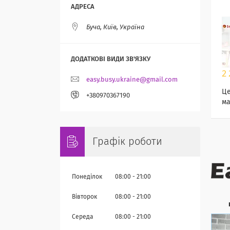
Буча, Київ, Україна
2 
easy.busy.ukraine@gmail.com
Це
+380970367190
ма
Графік роботи
Понеділок
08:00
21:00
Вівторок
08:00
21:00
Середа
08:00
21:00