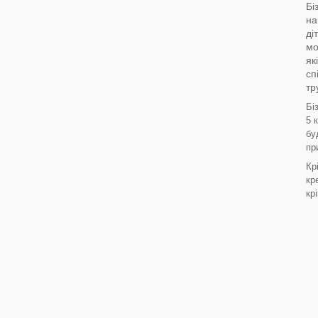
Бі
на
ді
мо
як
сп
тр
Бі
5 
бу
пр
Кр
кр
кр