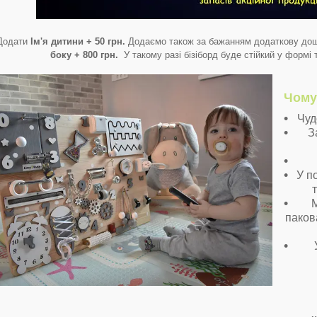
Додати
Ім'я дитини + 50 грн.
Додаємо також за бажанням додаткову до
боку + 800 грн.
У такому разі бізіборд буде стійкий у формі
Чому
Чуд
З
У п
М
паков