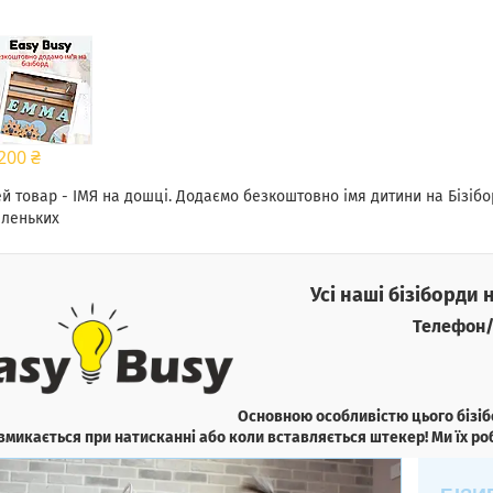
200 ₴
й товар - ІМЯ на дошці. Додаємо безкоштовно імя дитини на Бізіб
леньких
Усі наші бізіборди 
Телефон/
Основною особливістю цього бізібо
вмикається при натисканні або коли вставляється штекер! Ми їх роб