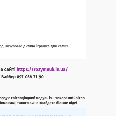
орд Busyboard дитяча іграшка для самих
на сайті
https://rozymnuk.in.ua/
 Вайбер 097-036-71-90
рду є світлодіодний модуль із штекерами! Світло
имо самі, такого ви не знайдете більше ніде!