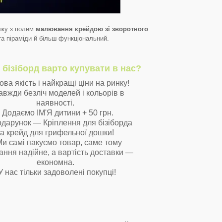
шку з полем
малювання крейдою зі зворотного
 та піраміди й більш функціональний.
 бізіборд варто купувати в нас?
ова якість і найкращі ціни на ринку!
авжди безліч моделей і кольорів в
наявності.
Додаємо ІМ'Я дитини + 50 грн.
одарунок — Кріплення для бізіборда
та крейд для грифельної дошки!
и самі пакуємо товар, саме тому
ання надійне, а вартість доставки —
економна.
У нас тільки задоволені покупці!