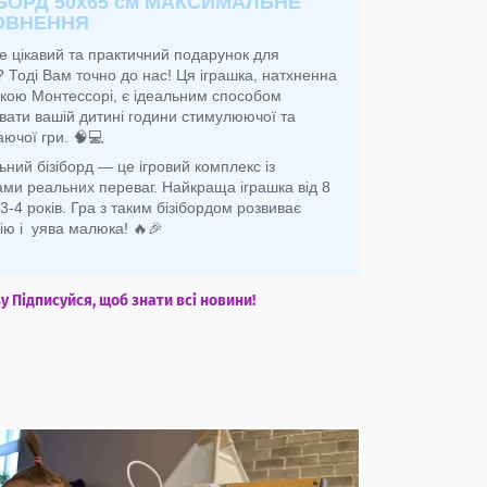
БОРД 50х65 см МАКСИМАЛЬНЕ
ОВНЕННЯ
е цікавий та практичний подарунок для
? Тоді Вам точно до нас! Ця іграшка, натхненна
кою Монтессорі, є ідеальним способом
вати вашій дитині години стимулюючої та
ючої гри. 🧠💻
ний бізіборд — це ігровий комплекс із
ами реальних переваг. Найкраща іграшка від 8
 3-4 років. Гра з таким бізібордом розвиває
ію і уява малюка! 🔥🎉
 Підписуйся, щоб знати всі новини!