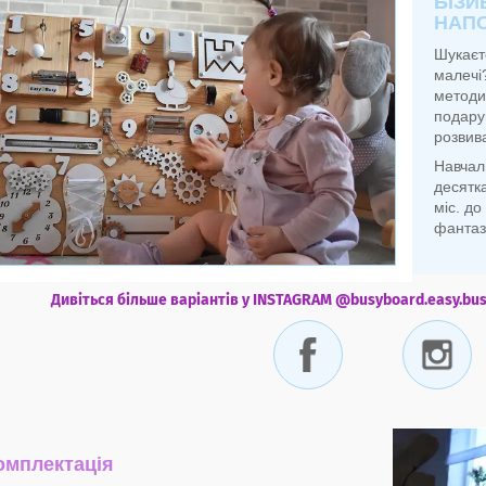
БІЗИ
НАП
Шукаєт
малечі
методи
подару
розвива
Навчаль
десятк
міс. до
фантаз
Дивіться більше варіантів у INSTAGRAM @busyboard.easy.busy
омплектація