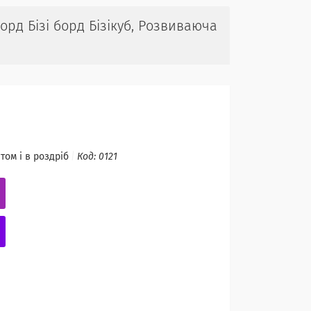
борд Бізі борд Бізікуб, Розвиваюча
том і в роздріб
Код:
0121