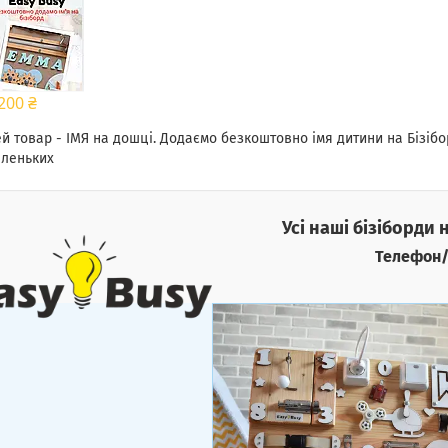
200 ₴
й товар - ІМЯ на дошці. Додаємо безкоштовно імя дитини на Бізіб
леньких
Усі наші бізіборди 
Телефон/