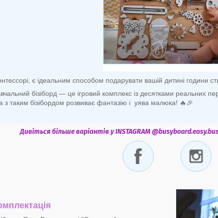
нтессорі, є ідеальним способом подарувати вашій дитині години ст
вчальний бізіборд — це ігровий комплекс із десятками реальних пере
а з таким бізібордом розвиває фантазію і уява малюка! 🔥🎉
Дивіться більше варіантів у INSTAGRAM @busyboard.easy.bus
омплектація