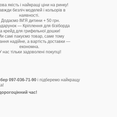
ова якість і найкращі ціни на ринку!
авжди безліч моделей і кольорів в
наявності.
Додаємо ІМ'Я дитини + 50 грн.
одарунок — Кріплення для бізіборда
та крейд для грифельної дошки!
и самі пакуємо товар, саме тому
ання надійне, а вартість доставки —
економна.
У нас тільки задоволені покупці!
бер 097-036-71-90
і підберемо найкращу
а!
дорогоцінний час!