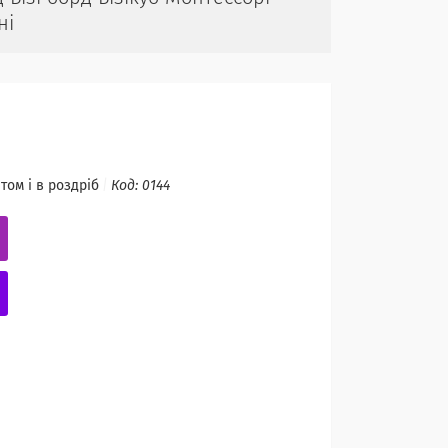
ні
том і в роздріб
Код:
0144