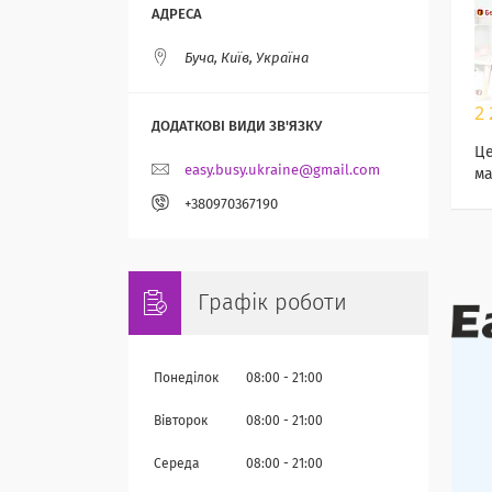
Буча, Київ, Україна
2 
Це
easy.busy.ukraine@gmail.com
ма
+380970367190
Графік роботи
Понеділок
08:00
21:00
Вівторок
08:00
21:00
Середа
08:00
21:00