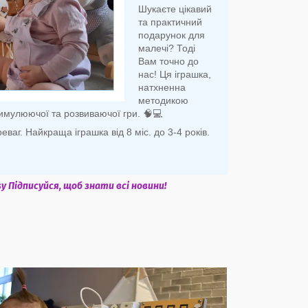
Шукаєте цікавий
та практичний
подарунок для
малечі? Тоді
Вам точно до
нас! Ця іграшка,
натхненна
методикою
имулюючої та розвиваючої гри. 🧠💻
ваг. Найкраща іграшка від 8 міс. до 3-4 років.
y Підписуйся, щоб знати всі новини!