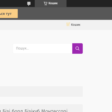
Кошик
Кошик
Бізі борд Бізікуб Монтессорі