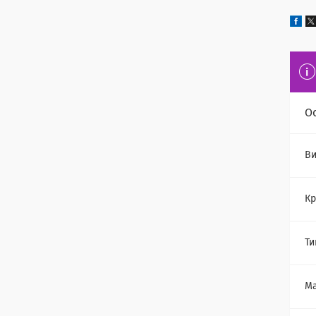
О
Ви
Кр
Ти
Ма