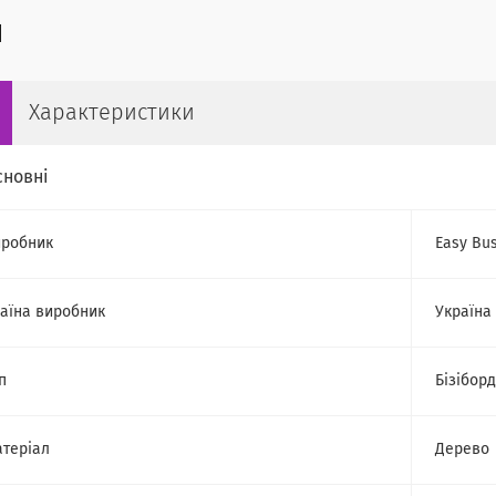
Характеристики
сновні
робник
Easy Bu
аїна виробник
Україна
п
Бізіборд
теріал
Дерево