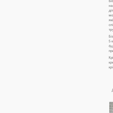
Бі
на
ді
мо
як
сп
тр
Бі
5 
бу
пр
Кр
кр
кр