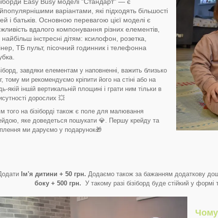
зіборди Easy Busy моделі "Стандарт" — є
йпопулярнішими варіантами, які підходять більшості
тей і батьків. Основною перевагою цієї моделі є
жливість вдалого компонування різних елементів,
і найбільш інстресні дітям: ксилофон, розетка,
інер, ТБ пульт, пісочний годинник і телефонна
убка.
зіборд, завдяки елементам у наповненні, важить близько
кг, тому ми рекомендуємо кріпити його на стіні або на
дь-якій іншій вертикальній площині і грати ним тільки в
исутності дорослих 💥
ім того на бізіборді також є поле для малювання
ейдою, яке доведеться пошукати 💎. Першу крейду та
іплення ми даруємо у подарунок🎁
Додати
Ім'я дитини + 50 грн.
Додаємо також за бажанням додаткову до
боку + 500 грн.
У такому разі бізіборд буде стійкий у формі
Чому