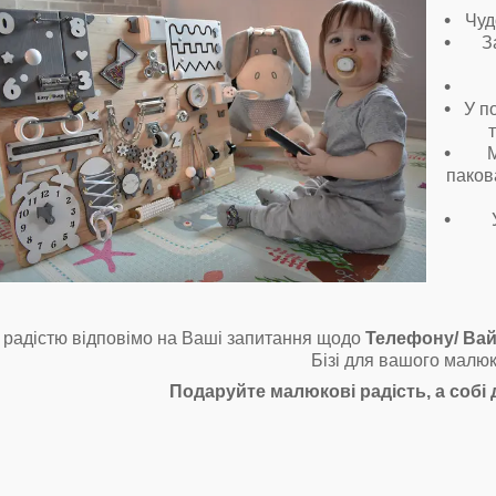
Чуд
З
У п
М
паков
 радістю відповімо на Ваші запитання щодо
Телефону/ Вай
Бізі для вашого малюк
Подаруйте малюкові радість, а собі 