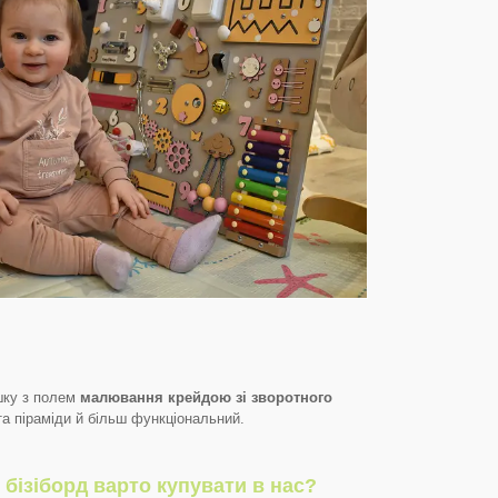
шку з полем
малювання крейдою зі зворотного
 та піраміди й більш функціональний.
 бізіборд варто купувати в нас?