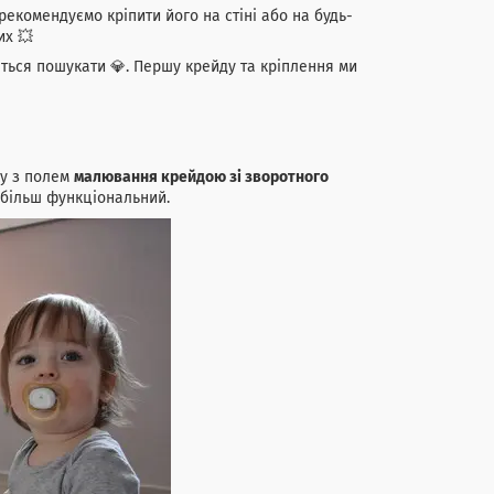
рекомендуємо кріпити його на стіні або на будь-
их 💥
еться пошукати 💎. Першу крейду та кріплення ми
у з полем
малювання крейдою зі зворотного
 й більш функціональний.