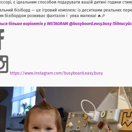
ссорі, є ідеальним способом подарувати вашій дитині години стим
льний бізіборд — це ігровий комплекс із десятками реальних перева
им бізібордом розвиває фантазію і уява малюка! 🔥🎉
ься більше варіантів у INSTAGRAM @busyboard.easy.busy Підписуйс
https://www.instagram.com/busyboard.easy.busy