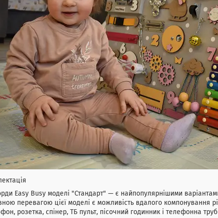
лектація
орди Easy Busy моделі "Стандарт" — є найпопулярнішими варіантами, 
ною перевагою цієї моделі є можливість вдалого компонування різн
фон, розетка, спінер, ТБ пульт, пісочний годинник і телефонна тру