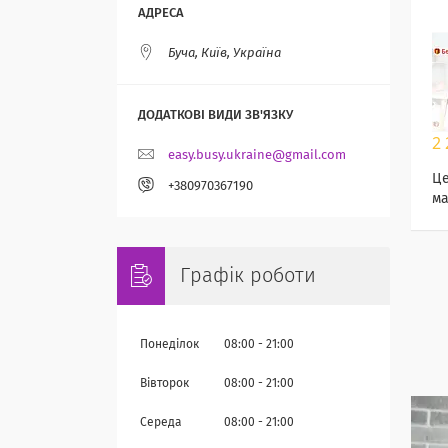
Буча, Київ, Україна
2 
easy.busy.ukraine@gmail.com
Це
+380970367190
ма
Графік роботи
Понеділок
08:00
21:00
Вівторок
08:00
21:00
Середа
08:00
21:00