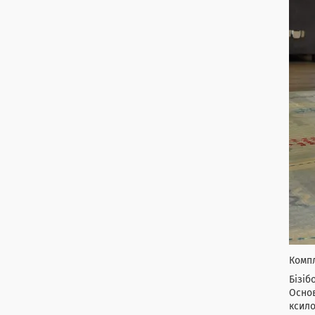
Комп
Бізіб
Основ
ксило