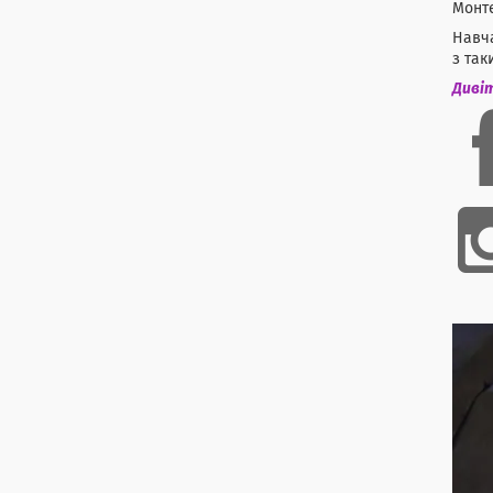
Монте
Навча
з так
Дивіт