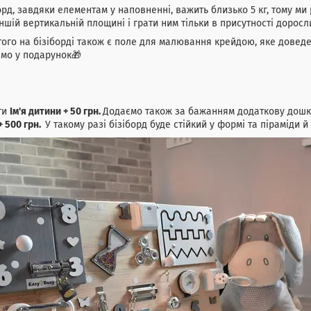
орд, завдяки елементам у наповненні, важить близько 5 кг, тому ми 
іншій вертикальній площині і грати ним тільки в присутності доросл
того на бізіборді також є поле для малювання крейдою, яке довед
мо у подарунок🎁
ти
Ім'я дитини + 50 грн.
Додаємо також за бажанням додаткову дошк
+ 500 грн.
У такому разі бізіборд буде стійкий у формі та піраміди