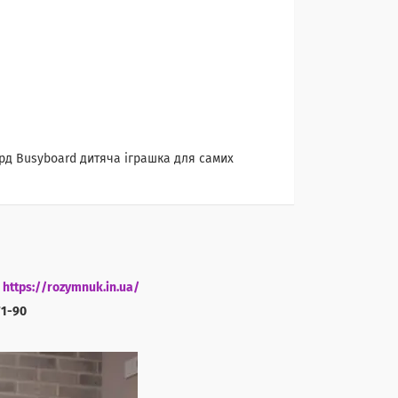
орд Busyboard дитяча іграшка для самих
і
https://rozymnuk.in.ua/
71-90