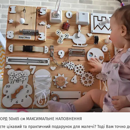
БОРД 50х65 см МАКСИМАЛЬНЕ НАПОВНЕННЯ
те цікавий та практичний подарунок для малечі? Тоді Вам точно д