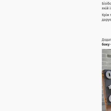
Бізіб
якій 
Крім 
дарує
Дода
боку 