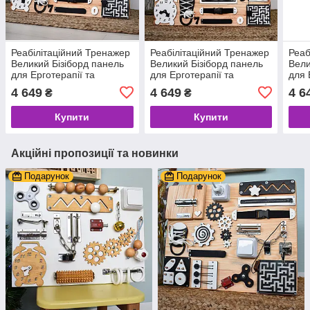
Реабілітаційний Тренажер
Реабілітаційний Тренажер
Реаб
Великий Бізіборд панель
Великий Бізіборд панель
Вели
для Ерготерапії та
для Ерготерапії та
для 
Реабілітації, дошка для
Реабілітації, дошка для
Реаб
4 649
4 649
4 6
₴
₴
моторики, корекційте
моторики, корекційте
мото
обладнання UA
обладнання чорний
обла
Купити
Купити
Акційні пропозиції та новинки
Подарунок
Подарунок