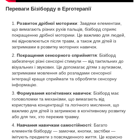
Переваги Бізіборду в Ерготерапії
Розвиток дрібної моторики
: Завдяки елементам,
що вимагають різних рухів пальців, бізіборд сприяє
покращенню дрібної моторики. Це важливо для людей,
які відновлюються після травм, а також для дітей із
затримками в розвитку моторних навичок.
Покращення сенсорного сприйняття
: Бізіборд
забезпечує різні сенсорні стимули — від тактильних до
візуальних і звукових. Це допомагає дітям з аутизмом,
затримками мовлення або розладами сенсорної
інтеграції краще сприймати та обробляти сенсорну
інформацію.
Формування когнітивних навичок
: Бізіборд має
головоломки та механізми, що вимагають від
користувача концентрації та логічного мислення, що
важливо для дітей із затримкою в когнітивному розвитку
або для тих, хто пережив травму.
Навчання навичкам самостійності
: Багато
елементів бізіборду — замочки, кнопки, застібки —
імітують предмети з повсякденного життя. Це корисно