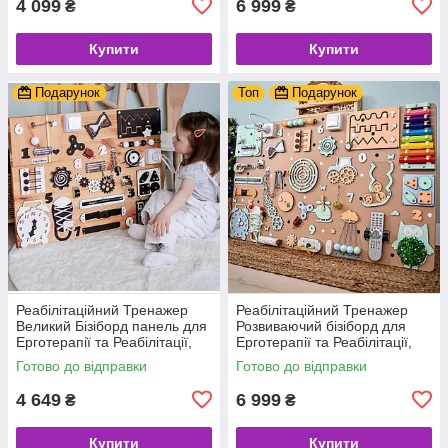
4 099
6 999
₴
₴
Купити
Купити
Подарунок
Топ
Подарунок
Реабілітаційний Тренажер
Реабілітаційний Тренажер
Великий Бізіборд панель для
Розвиваючий бізіборд для
Ерготерапії та Реабілітації,
Ерготерапії та Реабілітації,
дошка для моторики,
дошка для моторики,
Готово до відправки
Готово до відправки
корекційте обладнання UA
корекційте обладнання
4 649
6 999
₴
₴
Купити
Купити