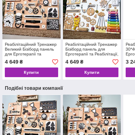
Реабілітаційний Тренажер
Реабілітаційний Тренажер
Реаб
Великий Бізіборд панель
Бізіборд панель для
30*4
для Ерготерапії та
Ерготерапії та Реабілітації,
Ерго
Реабілітації, дошка для
дошка для моторики,
дошк
4 649
4 649
3 2
₴
₴
моторики, корекційте
корекційте обладнання
коре
обладнання
великий
Купити
Купити
Подібні товари компанії