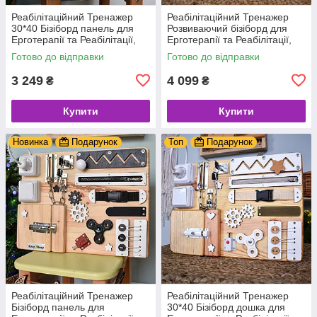
Реабілітаційний Тренажер
Реабілітаційний Тренажер
30*40 Бізіборд панель для
Розвиваючий бізіборд для
Ерготерапії та Реабілітації,
Ерготерапії та Реабілітації,
дошка для моторики,
дошка для моторики,
Готово до відправки
Готово до відправки
корекційте обладнання
корекційте обладнання
3 249
4 099
₴
₴
Купити
Купити
Новинка
Подарунок
Топ
Подарунок
Реабілітаційний Тренажер
Реабілітаційний Тренажер
Бізіборд панель для
30*40 Бізіборд дошка для