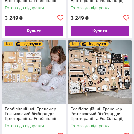
Ерготерапії та Реабілітації,
Ерготерапії та Реабілітації,
дошка для моторики,
панель для моторики,
Готово до відправки
Готово до відправки
корекційте обладнання +
корекційте обладнання
Подарунок
3 249
3 249
₴
₴
Купити
Купити
Топ
Подарунок
Топ
Подарунок
Реабілітаційний Тренажер
Реабілітаційний Тренажер
Розвиваючий бізіборд для
Розвиваючий бізіборд для
Ерготерапії та Реабілітації,
Ерготерапії та Реабілітації,
дошка для моторики,
дошка для моторики,
Готово до відправки
Готово до відправки
корекційте обладнання
корекційте обладнання
Подарунок