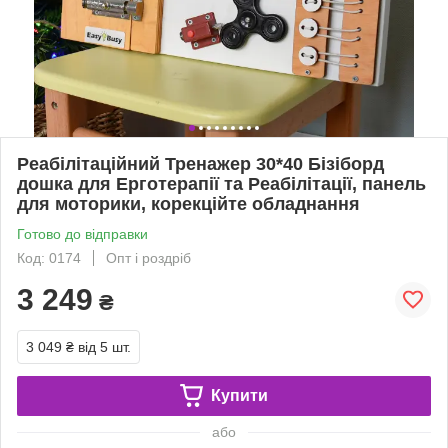
Реабілітаційний Тренажер 30*40 Бізіборд
дошка для Ерготерапії та Реабілітації, панель
для моторики, корекційте обладнання
Готово до відправки
Код: 0174
Опт і роздріб
3 249
₴
3 049 ₴
від 5 шт.
Купити
або