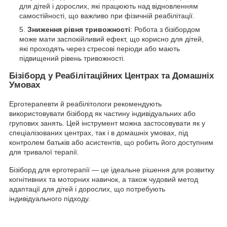
для дітей і дорослих, які працюють над відновленням
самостійності, що важливо при фізичній реабілітації.
Зниження рівня тривожності
: Робота з бізібордом
може мати заспокійливий ефект, що корисно для дітей,
які проходять через стресові періоди або мають
підвищений рівень тривожності.
Бізіборд у Реабілітаційних Центрах та Домашніх
Умовах
Ерготерапевти й реабілітологи рекомендують
використовувати бізіборд як частину індивідуальних або
групових занять. Цей інструмент можна застосовувати як у
спеціалізованих центрах, так і в домашніх умовах, під
контролем батьків або асистентів, що робить його доступним
для тривалої терапії.
Бізіборд для ерготерапії — це ідеальне рішення для розвитку
когнітивних та моторних навичок, а також чудовий метод
адаптації для дітей і дорослих, що потребують
індивідуального підходу.