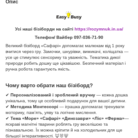
Опис
Усі наші бізіборди на сайті
https://rozymnuk.in.ua/
Телефон/ Вайбер 097-036-71-90
Великий бізіборд «Сафарі» допомагає малюкам від 1 року
вчитися через гру. Замочки, шнурівки, вимикачі, коліщатка —
усе це стимулює сенсорику та уважність. Тематика дикої
природи робить дошку ще цікавішою. Безпечний матеріал і
ручна робота гарантують якість.
Чому варто обрати наш бізіборд?
✔
Персоналізований і зроблений вручну
— кожна дошка
унікальна, тому це особливий подарунок для вашої дитини.
✔
Методика Монтессорі
— іграшка допомагає тренувати
моторику, пам’ять, уяву та логічне мислення.
✔
Тема «Море»
«Сафарі» «Динозаври» «Ліс» «Ферма»
—
яскраві магнітні тварини роблять гру веселішою та
пізнавальною. Їх можна кріпити й на холодильник для ще
більшої інтерактивності. 🦊🐰🐻