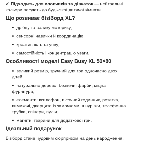
✔
Підходить для хлопчиків та дівчаток
— нейтральні
кольори пасують до будь-якої дитячої кімнати.
Що розвиває бізіборд XL?
дрібну та велику моторику;
сенсорні навички й координацію;
креативність та уяву;
самостійність і концентрацію уваги.
Особливості моделі Easy Busy XL 50×80
великий розмір, зручний для гри одночасно двох
дітей;
натуральне дерево, безпечні фарби, міцна
фурнітура;
елементи: ксилофон, пісочний годинник, розетка,
вимикачі, дверцята із замочками, шнурівки, телефонна
трубка, спінери, пульт;
магнітні тварини для додаткової гри.
Ідеальний подарунок
Бізіборд стане чудовим сюрпризом на день народження,