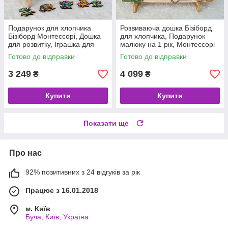
Подарунок для хлопчика
Розвиваюча дошка Бізіборд
Бізіборд Монтессорі, Дошка
для хлопчика, Подарунок
для розвитку, Іграшка для
малюку на 1 рік, Монтессорі
моторики Busyboard бізі борд
Деревʼяна Іграшка для
Готово до відправки
Готово до відправки
для Динозаври
моторики
3 249
4 099
₴
₴
Купити
Купити
Показати ще
Про нас
92% позитивних з 24 відгуків за рік
Працює з 16.01.2018
м. Київ
Буча, Київ, Україна