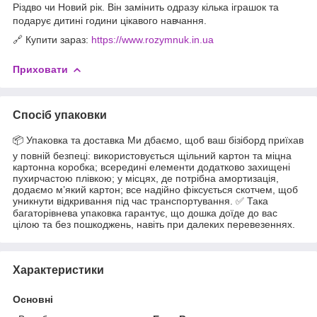
Різдво чи Новий рік. Він замінить одразу кілька іграшок та
подарує дитині години цікавого навчання.
🔗 Купити зараз:
https://www.rozymnuk.in.ua
Приховати
Спосіб упаковки
📦 Упаковка та доставка Ми дбаємо, щоб ваш бізіборд приїхав
у повній безпеці: використовується щільний картон та міцна
картонна коробка; всередині елементи додатково захищені
пухирчастою плівкою; у місцях, де потрібна амортизація,
додаємо м’який картон; все надійно фіксується скотчем, щоб
уникнути відкривання під час транспортування. ✅ Така
багаторівнева упаковка гарантує, що дошка доїде до вас
цілою та без пошкоджень, навіть при далеких перевезеннях.
Характеристики
Основні