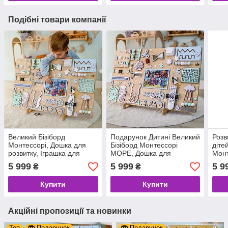
Подібні товари компанії
Великий Бізіборд
Подарунок Дитині Великий
Розв
Монтессорі, Дошка для
Бізіборд Монтессорі
діте
розвитку, Іграшка для
МОРЕ, Дошка для
Монт
моторики, бизиборд для
розвитку, Іграшка для
мото
5 999
5 999
5 9
₴
₴
дітей немовлят дерев'яні
моторики, дерев'яні
Інте
іграшки + подаруно
іграшки
ігра
Купити
Купити
Акційні пропозиції та новинки
Топ
Подарунок
Подарунок