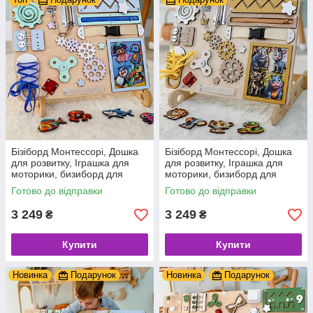
Бізіборд Монтессорі, Дошка
Бізіборд Монтессорі, Дошка
для розвитку, Іграшка для
для розвитку, Іграшка для
моторики, бизиборд для
моторики, бизиборд для
дітей 30*40 + Подарунок
дітей 40*50 світські тварини
Готово до відправки
Готово до відправки
дерев'яні іграшки
30*40 + Подарунок
3 249
3 249
₴
₴
Купити
Купити
Новинка
Подарунок
Новинка
Подарунок