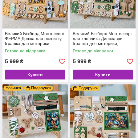
Великий Бізіборд Монтессорі
Великий Бізіборд Монтессорі
ФЕРМА Дошка для розвитку,
для хлопчика Динозаври
Іграшка для моторики,
Іграшка для моторики,
бизиборд для дітей дерев'яні
бизиборд для дітей дерев'яні
Готово до відправки
Готово до відправки
іграшки + подарунок
іграшки + подарунок
5 999
5 999
₴
₴
Купити
Купити
Новинка
Подарунок
Подарунок