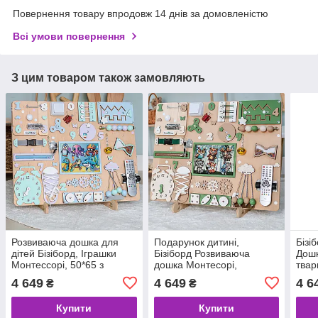
Повернення товару впродовж 14 днів за домовленістю
Всі умови повернення
З цим товаром також замовляють
Розвиваюча дошка для
Подарунок дитині,
Бізі
дітей Бізіборд, Іграшки
Бізіборд Розвиваюча
Дошк
Монтессорі, 50*65 з
дошка Монтесорі,
твар
магнітами тваринами
дерев'яні іграшки для 1 2
Дитя
4 649
4 649
4 6
₴
₴
Море
3 роки Бізікуб Бізідім
Купити
Купити