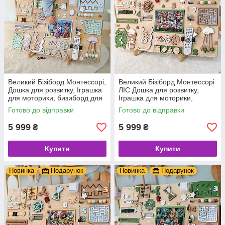
Великий Бізіборд Монтессорі,
Великий Бізіборд Монтессорі
Дошка для розвитку, Іграшка
ЛІС Дошка для розвитку,
для моторики, бизиборд для
Іграшка для моторики,
дітей немовлят дерев'яні
бизиборд для дітей немовлят
Готово до відправки
Готово до відправки
іграшки + подаруно
дерев'яні іграшки + подаруно
5 999
5 999
₴
₴
Купити
Купити
Новинка
Подарунок
Новинка
Подарунок