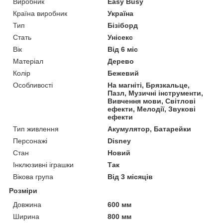
Виробник
Easy Busy
Країна виробник
Україна
Тип
Бізіборд
Стать
Унісекс
Вік
Від 6 міс
Матеріал
Дерево
Колір
Бежевий
Особливості
На магніті, Брязкальце,
Пазл, Музичні інструменти,
Вивчення мови, Світлові
ефекти, Мелодії, Звукові
ефекти
Тип живлення
Акумулятор, Батарейки
Персонажі
Disney
Стан
Новий
Інклюзивні іграшки
Так
Вікова група
Від 3 місяців
Розміри
Довжина
600 мм
Ширина
800 мм